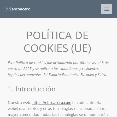
Ir
al
contenido
POLÍTICA DE
COOKIES (UE)
Consent
Consent
Consent
Consent
Consent
Consent
Consent
Consent
Consent
Consent
Consent
Consent
Consent
Consent
Esta Política de cookies fue actualizada por última vez el 8 de
to
to
to
to
to
to
to
to
to
to
to
to
to
to
enero de 2025 y se aplica a los ciudadanos y residentes
service
service
service
service
service
service
service
service
service
service
service
service
service
service
legales permanentes del Espacio Económico Europeo y Suiza.
wistia
woocommerc
google-
wordpress
google-
google-
google-
vimeo
youtube
sharethis
complianz
elementor
linkedin
misceláneas
analytics
fonts
recaptcha
maps
1. Introducción
Nuestra web,
https://ebroacero.com
(en adelante: «la
web») usa cookies y otras tecnologías relacionadas (para
mayor comodidad, todas las tecnologías se denominarán