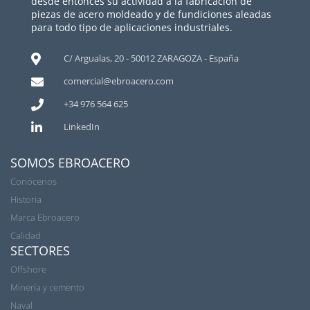
desde entonces su actividad a la fabricación de
piezas de acero moldeado y de fundiciones aleadas
para todo tipo de aplicaciones industriales.
C/ Argualas, 20 - 50012 ZARAGOZA - España
comercial@ebroacero.com
+34 976 564 625
LinkedIn
SOMOS EBROACERO
Conócenos
Historia
Marca Ebroacero
Calidad
SECTORES
Offshore
Minería y cemento
Naval