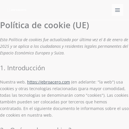
Consent
Consent
Consent
Consent
Consent
Consent
Consent
Consent
Consent
Consent
Consent
Consent
Consent
Consent
Ir
to
to
to
to
to
to
to
to
to
to
to
to
to
to
al
service
service
service
service
service
service
service
service
service
service
service
service
service
service
contenido
wistia
woocomm
google-
wordpres
google-
google-
google-
vimeo
youtube
sharethis
complian
elemento
linkedin
miscelán
Política de cookie (UE)
analytics
fonts
recaptch
maps
Esta Política de cookies fue actualizada por última vez el 8 de enero de
2025 y se aplica a los ciudadanos y residentes legales permanentes del
Espacio Económico Europeo y Suiza.
1. Introducción
Nuestra web,
https://ebroacero.com
(en adelante: "la web") usa
cookies y otras tecnologías relacionadas (para mayor comodidad,
todas las tecnologías se denominarán como "cookies"). Las cookies
también pueden ser colocadas por terceros que hemos
contratado. En el siguiente documento le informamos sobre el uso
de cookies en nuestra web.