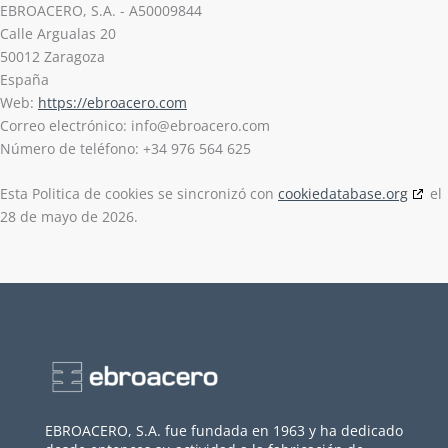
EBROACERO, S.A. - A50009844
Calle Argualas 20
50012 Zaragoza
España
Web:
https://ebroacero.com
Correo electrónico:
info@
ebroacero.com
Número de teléfono: +34 976 564 625
Esta Politica de cookies se sincronizó con
cookiedatabase.org
el
28 de mayo de 2026.
EBROACERO, S.A. fue fundada en 1963 y ha dedicado