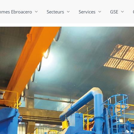
mes Ebroacero
Secteurs
Services
GSE