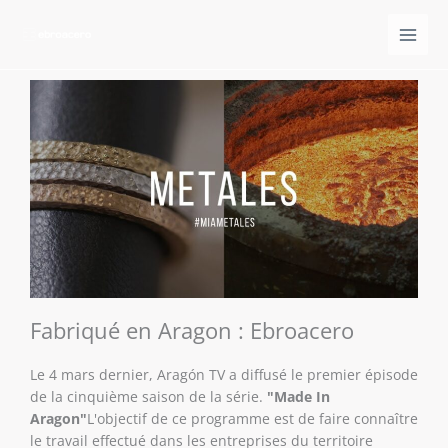
Aller
au
contenu
Fabriqué en Aragon : Ebroacero
Le 4 mars dernier, Aragón TV a diffusé le premier épisode
de la cinquième saison de la série.
"Made In
Aragon
"
L'objectif de ce programme est de faire connaître
le travail effectué dans les entreprises du territoire