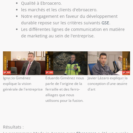
Qualité à Ebroacero.
les marchés et les clients d'ebroacero.
Notre engagement en faveur du développement
durable repose sur les critères suivants
GSE
.
Les différentes lignes de communication en matière
de marketing au sein de l'entreprise.
Ignacio Giménez
Eduardo Giménez nous
Javier Lázaro explique la
C
explique la vision
parle de l'origine de la
conception d'une œuvre
m
générale de l'entreprise
ferraille et des ferro-
d'art
p
alliages que nous
utilisons pour la fusion.
Résultats :