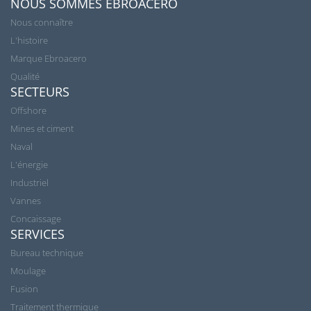
NOUS SOMMES EBROACERO
Nous connaître
L'histoire
Marque Ebroacero
Qualité
SECTEURS
Offshore
Mines et ciment
Naval
L'énergie
Industriel
Vannes
Concaissage
SERVICES
Bureau technique
Moulage
Fusion
Traitement thermique